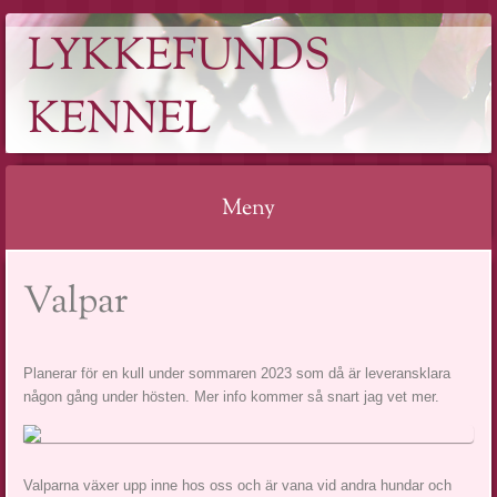
LYKKEFUNDS
KENNEL
Meny
Valpar
Planerar för en kull under sommaren 2023 som då är leveransklara
någon gång under hösten. Mer info kommer så snart jag vet mer.
Valparna växer upp inne hos oss och är vana vid andra hundar och