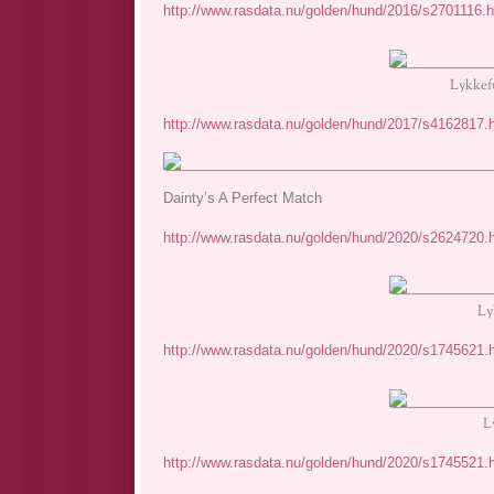
http://www.rasdata.nu/golden/hund/2016/s2701116.
Lykkef
http://www.rasdata.nu/golden/hund/2017/s4162817.
Dainty’s A Perfect Match
http://www.rasdata.nu/golden/hund/2020/s2624720.
Ly
http://www.rasdata.nu/golden/hund/2020/s1745621.h
L
http://www.rasdata.nu/golden/hund/2020/s1745521.