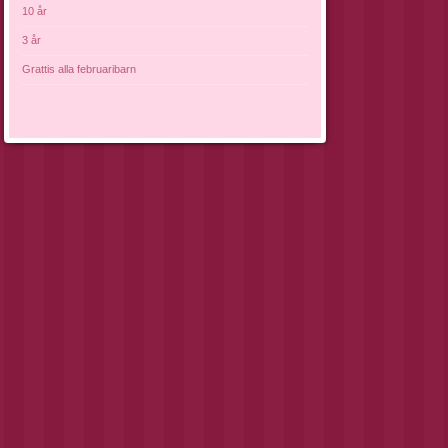
10 år
3 år
Grattis alla februaribarn