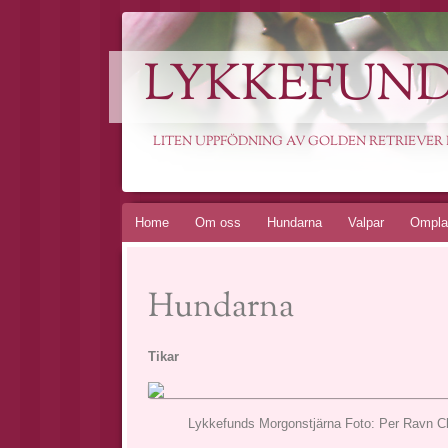
LYKKEFUND
LITEN UPPFÖDNING AV GOLDEN RETRIEVER 
Home
Om oss
Hundarna
Valpar
Ompla
Hundarna
Tikar
Lykkefunds Morgonstjärna Foto: Per Ravn C