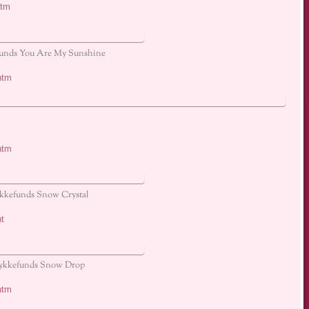
htm
unds You Are My Sunshine
htm
htm
kkefunds Snow Crystal
t
ykkefunds Snow Drop
htm