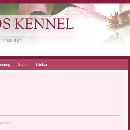
S KENNEL
I HEMMILJÖ
cering
Galleri
Länkar
lausen